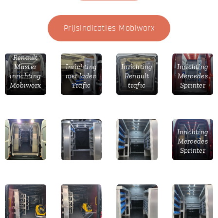
Prijsindicaties Mobiworx
Renault
Master
Inrichting
Inrichting
Inrichting
inrichting
met laden
Renault
Mercedes
Mobiworx
Trafic
trafic
Sprinter
Inrichting
Mercedes
Sprinter